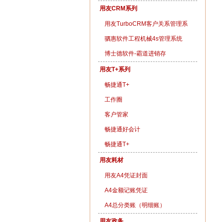
用友CRM系列
用友TurboCRM客户关系管理系
统
驷惠软件工程机械4s管理系统
博士德软件-霸道进销存
用友T+系列
畅捷通T+
工作圈
客户管家
畅捷通好会计
畅捷通T+
用友耗材
用友A4凭证封面
A4金额记账凭证
A4总分类账（明细账）
用友政务