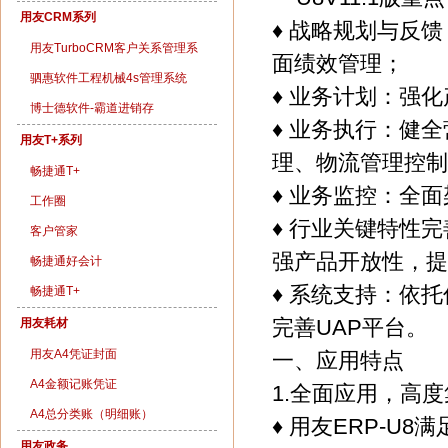
用友CRM系列
♦ 战略规划与反
用友TurboCRM客户关系管理系
面绩效管理；
统
驷惠软件工程机械4s管理系统
♦ 业务计划：强
博士德软件-霸道进销存
♦ 业务执行：健
用友T+系列
理、物流管理控制
畅捷通T+
♦ 业务监控：全
工作圈
♦ 行业关键特性
客户管家
强产品开放性，提
畅捷通好会计
♦ 系统支持：依
畅捷通T+
完善UAP平台。
用友耗材
用友A4凭证封面
一、应用特点
A4金额记账凭证
1.全面应用，高
A4总分类账（明细账）
♦ 用友ERP-
用友政务