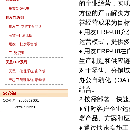
的企业经营，实现
用友GRP-U8
方位的产品解决方
用友T1系列
善经营成果为目标
用友T1-商贸宝食品版
♦ 用友ERP-
商贸宝IT通讯版
运营模式，提供多
用友T1批发零售版
♦ 用友ERP-
T1-财贸宝
生产制造和供应链
天思ERP系列
对于零售、分销域
天思T6管理系统-豪华版
办公自动化（OA
天思T8管理系统-豪华版
结合。
2.按需部署，快
QQ咨询：
2850719661
2850719661
♦ 针对客户企业
署产品、方案和应
♦ 通过快速实施